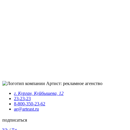
г. Курган, Куйбышева, 12
23-23-23
8-800-350-23-62
ae@arteast.ru
подписаться
Vk
/
Tg